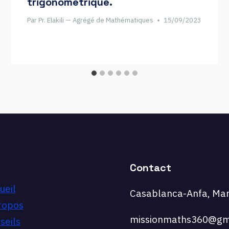
trigonométrique.
Par
Pr. Elakili — Agrégé de Mathématiques
15/09/2023
Contact
ueil
Casablanca-Anfa, Mar
ropos
missionmaths360@gm
seils