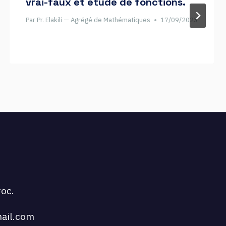
vrai-faux et étude de fonctions.
Par
Pr. Elakili — Agrégé de Mathématiques
17/09/2023
oc.
ail.com