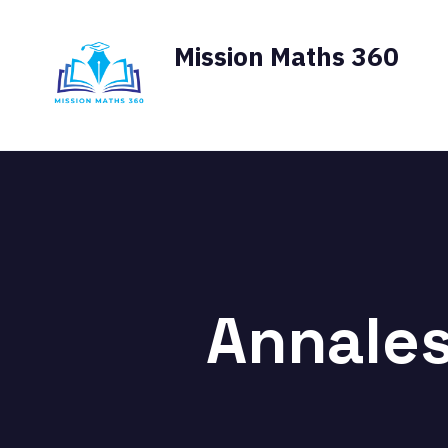
Aller
au
Mission Maths 360
contenu
La référence des Maths au lyc
Annales