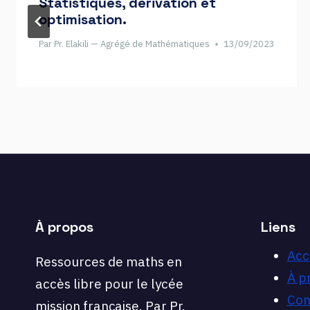
Statistiques, dérivation et
optimisation.
Par
Pr. Elakili — Agrégé de Mathématiques
13/09/2023
À propos
Liens
Acc
Ressources de maths en
À p
accès libre pour le lycée
Con
mission française. Par Pr.