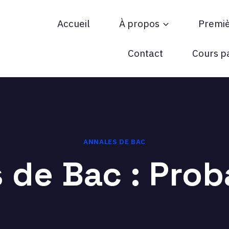
Accueil
À propos
Premi
ée !
Contact
Cours pa
ANNALES DE BAC
 de Bac : Proba