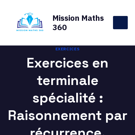
Aller
au
Mission Maths
contenu
360
EXERCICES
Exercices en
terminale
spécialité :
Raisonnement par
récurrence.