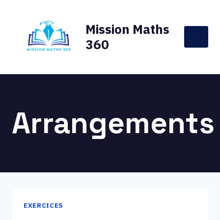
Aller
au
Mission Maths
contenu
360
Arrangements
EXERCICES