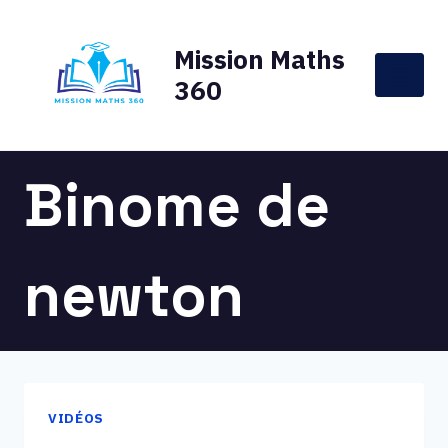
Aller
au
Mission Maths
contenu
360
Binome de
newton
VIDÉOS