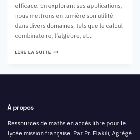
efficace. En explorant ses applications,
nous mettrons en lumière son utilité
dans divers domaines, tels que le calcul
combinatoire, l’algèbre, et…
VIDÉO
LIRE LA SUITE
38,
MATHS-
EXPERTES
:
FORMULE
DU
BINÔME
À propos
DE
NEWTON,
Ressources de maths en accès libre pour le
APPLICATIONS.
lycée mission française. Par Pr. Elakili, Agrégé