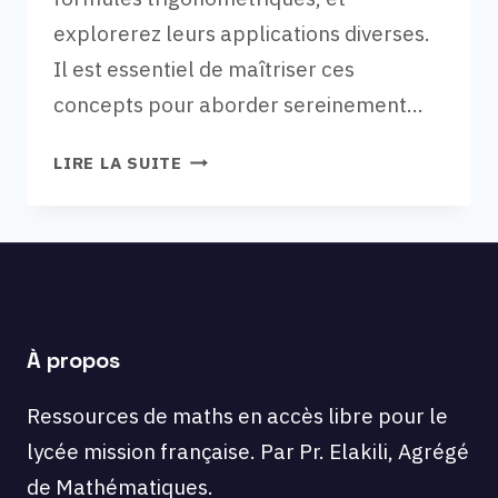
explorerez leurs applications diverses.
Il est essentiel de maîtriser ces
concepts pour aborder sereinement…
EXERCICES
LIRE LA SUITE
EN
PREMIÈRE
:
CALCULS
TRIGONOMÉTRIQUES.
À propos
Ressources de maths en accès libre pour le
lycée mission française. Par Pr. Elakili, Agrégé
de Mathématiques.