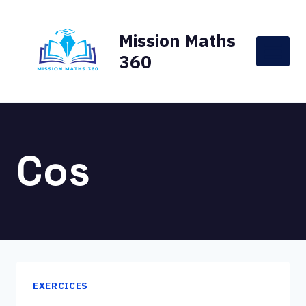
Aller
au
Mission Maths
contenu
360
Cos
EXERCICES