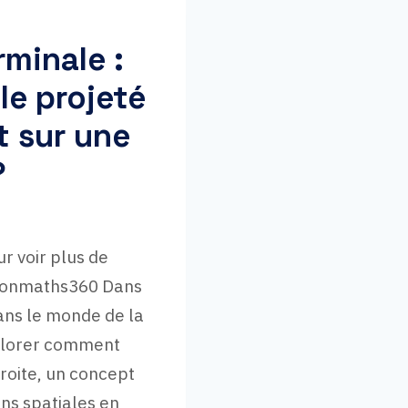
rminale :
e projeté
t sur une
?
r voir plus de
sionmaths360 Dans
ans le monde de la
xplorer comment
droite, un concept
ns spatiales en