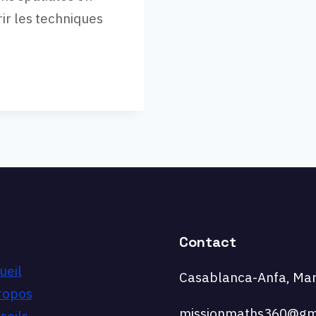
ir les techniques
Contact
ueil
Casablanca-Anfa, Mar
ropos
missionmaths360@gm