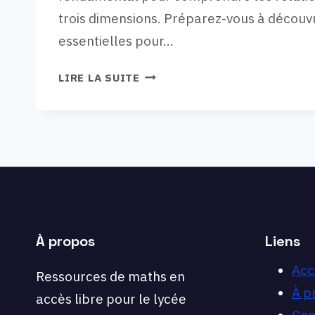
trois dimensions. Préparez-vous à découvr
essentielles pour…
VIDÉO
LIRE LA SUITE
30,
EXERCICE
TERMINALE
:
COMMENT
DÉTERMINER
LE
PROJETÉ
ORTHOGONAL
À propos
Liens
D’UN
POINT
Acc
Ressources de maths en
SUR
À p
accès libre pour le lycée
UNE