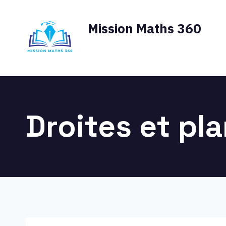
Aller
au
Mission Maths 360
contenu
La référence des Maths au lyc
Droites et pl