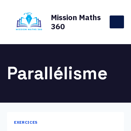
Aller
au
Mission Maths
contenu
360
Parallélisme
EXERCICES