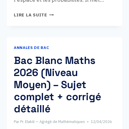
BAC
LIRE LA SUITE
BLANC
MATHS
2026
(NIVEAU
ANNALES DE BAC
ASSEZ
BON)
Bac Blanc Maths
–
2026 (Niveau
SUJET
COMPLET
Moyen) – Sujet
+
CORRIGÉ
complet + corrigé
DÉTAILLÉ
détaillé
Par
Pr. Elakili — Agrégé de Mathématiques
12/04/2026