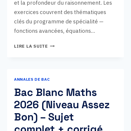
et la profondeur du raisonnement. Les
exercices couvrent des thématiques
clés du programme de spécialité —
fonctions avancées, équations…
BAC
LIRE LA SUITE
BLANC
MATHS
2026
(NIVEAU
ANNALES DE BAC
DIFFICILE)
–
Bac Blanc Maths
SUJET
2026 (Niveau Assez
COMPLET
+
Bon) – Sujet
CORRIGÉ
DÉTAILLÉ
complet + corrigé