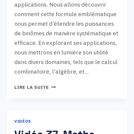
applications. Nous allons découvrir
comment cette formule emblématique
nous permet d’étendre les puissances
de binômes de manière systématique et
efficace. En explorant ses applications,
nous mettrons en lumière son utilité
dans divers domaines, tels que le calcul
combinatoire, l’algèbre, et…
VIDÉO
LIRE LA SUITE
38,
MATHS-
EXPERTES
:
VIDÉOS
FORMULE
DU