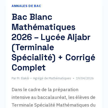
2026
ANNALES DE BAC
(SUJET
+
Bac Blanc
CORRIGÉ
Mathématiques
DÉTAILLÉ)
–
2026 – Lycée Aljabr
PRÉPARATION
BAC
(Terminale
Spécialité) + Corrigé
Complet
Par
Pr. Elakili — Agrégé de Mathématiques
19/04/2026
Dans le cadre de la préparation
intensive au baccalauréat, les élèves de
Terminale Spécialité Mathématiques du