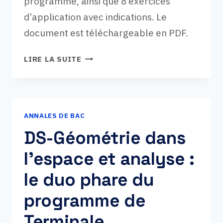
programme, ainsi que 8 exercices
d’application avec indications. Le
document est téléchargeable en PDF.
COURS
LIRE LA SUITE
TERMINALE
—
SUCCESSION
D’ÉPREUVES
ANNALES DE BAC
INDÉPENDANTES
ET
DS-Géométrie dans
LOI
l’espace et analyse :
BINOMIALE
le duo phare du
programme de
Terminale