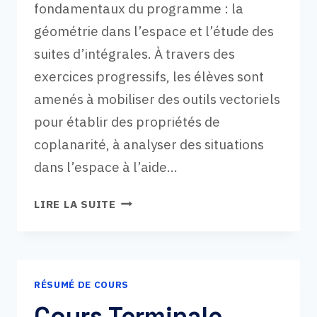
fondamentaux du programme : la
géométrie dans l’espace et l’étude des
suites d’intégrales. À travers des
exercices progressifs, les élèves sont
amenés à mobiliser des outils vectoriels
pour établir des propriétés de
coplanarité, à analyser des situations
dans l’espace à l’aide…
DS
LIRE LA SUITE
MATHS
TERMINALE
:
GÉOMÉTRIE
RÉSUMÉ DE COURS
DANS
L’ESPACE
Cours Terminale —