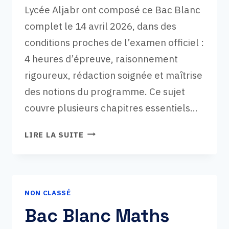
Lycée Aljabr ont composé ce Bac Blanc
complet le 14 avril 2026, dans des
conditions proches de l’examen officiel :
4 heures d’épreuve, raisonnement
rigoureux, rédaction soignée et maîtrise
des notions du programme. Ce sujet
couvre plusieurs chapitres essentiels…
BAC
LIRE LA SUITE
BLANC
MATHÉMATIQUES
2026
–
NON CLASSÉ
LYCÉE
ALJABR
Bac Blanc Maths
(TERMINALE