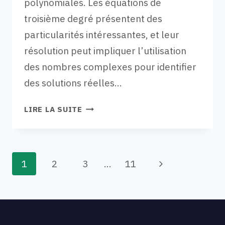
polynomiales. Les équations de
troisième degré présentent des
particularités intéressantes, et leur
résolution peut impliquer l’utilisation
des nombres complexes pour identifier
des solutions réelles…
VIDÉO
LIRE LA SUITE
37,
MATHS-
EXPERTES
Navigation
:
Page
1
2
3
…
11
RÉSOLUTION
DANS
suivante
C
de
D’ÉQUATION
DE