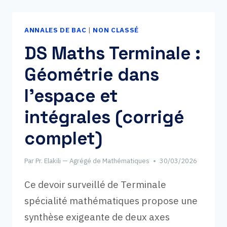
2026
(NIVEAU
ANNALES DE BAC
|
NON CLASSÉ
MOYEN)
–
DS Maths Terminale :
SUJET
Géométrie dans
COMPLET
+
l’espace et
CORRIGÉ
DÉTAILLÉ
intégrales (corrigé
complet)
Par
Pr. Elakili — Agrégé de Mathématiques
30/03/2026
Ce devoir surveillé de Terminale
spécialité mathématiques propose une
synthèse exigeante de deux axes