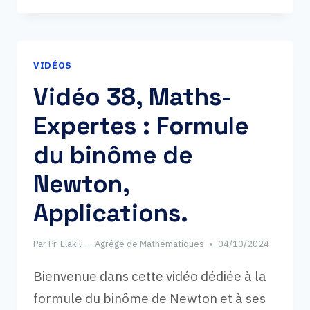
DANS
L’ESPACE
ET
VIDÉOS
ANALYSE
:
Vidéo 38, Maths-
LE
Expertes : Formule
DUO
PHARE
du binôme de
DU
PROGRAMME
Newton,
DE
Applications.
TERMINALE
Par
Pr. Elakili — Agrégé de Mathématiques
04/10/2024
Bienvenue dans cette vidéo dédiée à la
formule du binôme de Newton et à ses