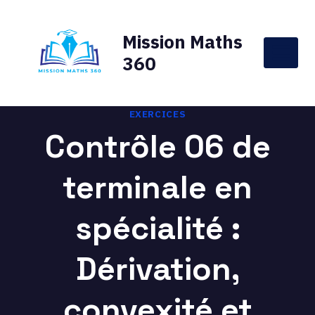
Aller
au
Mission Maths
contenu
360
EXERCICES
Contrôle 06 de
terminale en
spécialité :
Dérivation,
convexité et