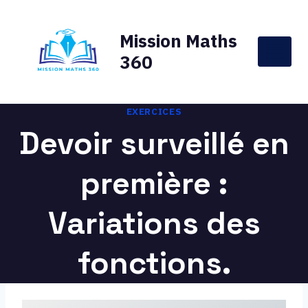
Aller
au
Mission Maths
contenu
360
EXERCICES
Devoir surveillé en
première :
Variations des
fonctions.