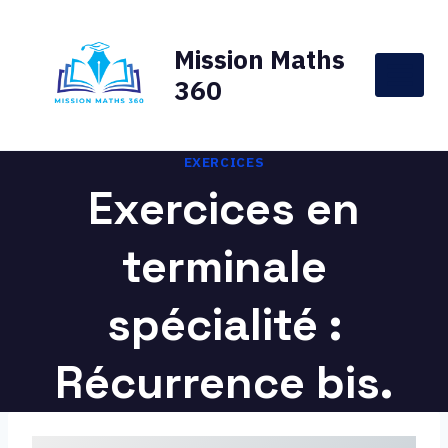
Aller
au
Mission Maths
contenu
360
EXERCICES
Exercices en
terminale
spécialité :
Récurrence bis.