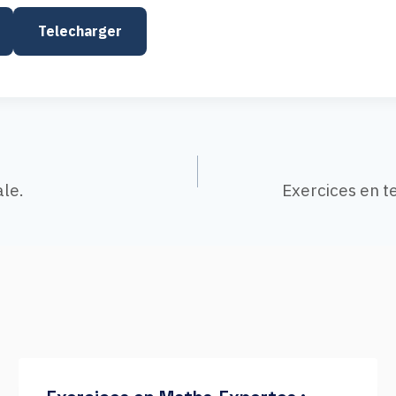
Telecharger
n
ale.
Exercices en t