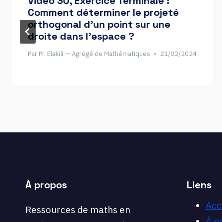
Vidéo 30, Exercice Terminale :
Comment déterminer le projeté
orthogonal d’un point sur une
droite dans l’espace ?
Par
Pr. Elakili — Agrégé de Mathématiques
21/02/2024
À propos
Liens
Acc
Ressources de maths en
À p