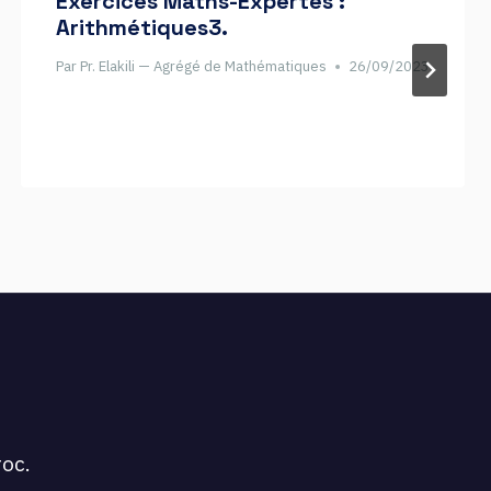
Exercices Maths-Expertes :
Arithmétiques3.
Par
Pr. Elakili — Agrégé de Mathématiques
26/09/2023
oc.