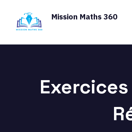
Aller
au
Mission Maths 360
contenu
La référence des Maths au lyc
Exercices 
Ré