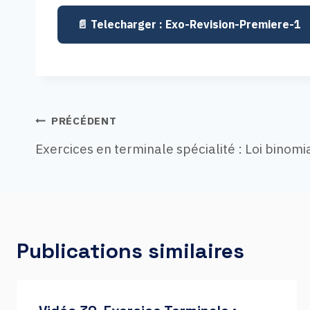
Exo-Revision-Premiere-1
Navigatio
PRÉCÉDENT
Exercices en terminale spécialité : Loi binomi
de
Publications similaires
l’article