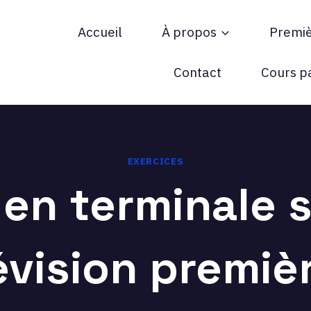
Accueil
À propos
Premi
ée !
Contact
Cours pa
EXERCICES
en terminale s
vision premiè