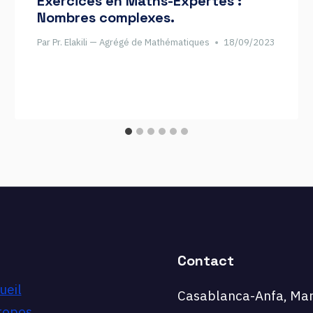
Exercices en Maths-Expertes :
Nombres complexes.
Par
Pr. Elakili — Agrégé de Mathématiques
18/09/2023
Contact
ueil
Casablanca-Anfa, Mar
ropos