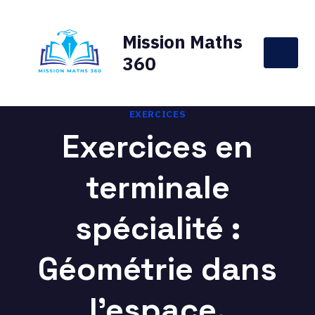
Aller
au
Mission Maths
contenu
360
EXERCICES
Exercices en
terminale
spécialité :
Géométrie dans
l’espace.