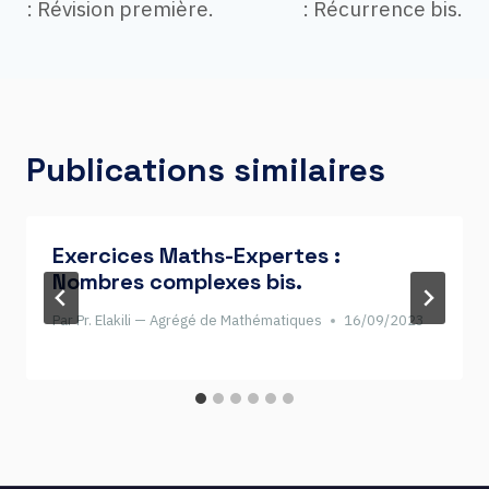
de
: Révision première.
: Récurrence bis.
l’article
Publications similaires
Exercices Maths-Expertes :
Nombres complexes bis.
Par
Pr. Elakili — Agrégé de Mathématiques
16/09/2023