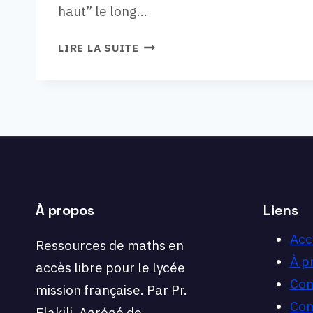
haut” le long…
VIDÉO
LIRE LA SUITE
22,
EXERCICE
TERMINALE
:
COMMENT
APPLIQUER
LES
INÉGALITÉS
DE
À propos
Liens
CONVEXITÉ
?
Acc
Ressources de maths en
À p
accès libre pour le lycée
Con
mission française. Par Pr.
Con
Elakili, Agrégé de