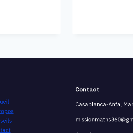
TERMI
EN
SPÉCI
:
DÉRIV
CONVE
ET
POINT
D’INFL
Contact
ueil
Casablanca-Anfa, Mar
ropos
missionmaths360@gm
seils
tact