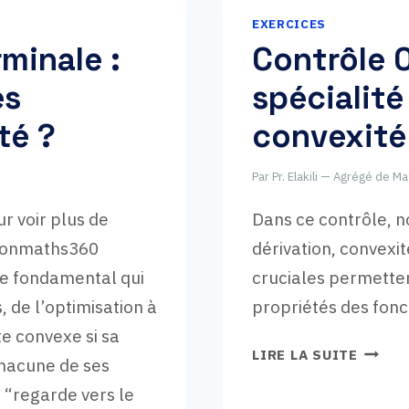
EXERCICES
minale :
Contrôle 
es
spécialité
té ?
convexité 
Par
Pr. Elakili — Agrégé de 
r voir plus de
Dans ce contrôle, n
sionmaths360
dérivation, convexit
e fondamental qui
cruciales permette
de l’optimisation à
propriétés des fonc
te convexe si sa
CONTR
LIRE LA SUITE
chacune de ses
06
 “regarde vers le
DE