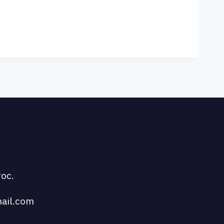
NALE
ALITÉ
ATION,
XITÉ
S
EXION.
oc.
ail.com